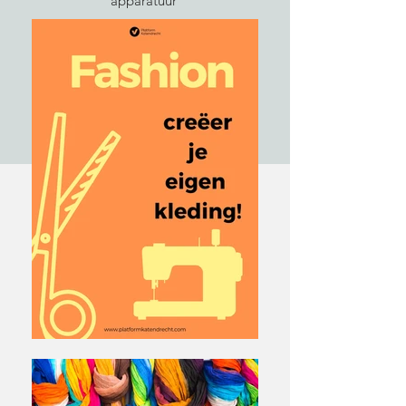
apparatuur
Met vriendelijke groet,
Team Platform!
PS: Volg ons ook op Instagram!