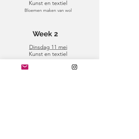
Kunst en textiel
Bloemen maken van wol
Week 2
Dinsdag 11 mei
Kunst en textiel
Een steen van vilt
Woensdag 12 mei
Muziek
Donderdag 13 mei
Kunst en textiel
Maak je eigen stempel