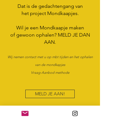
Dat is de gedachtengang van
het
project
Mondkaapjes.
Wil je een Mondkaapje maken
of
gewoon ophalen? MELD JE DAN
AAN.
Wij nemen contact met u op mbt tijden en het ophalen
van de mondkapjes
Vraag-Aanbod methode
MELD JE AAN!
Schema voor de week van 6 tm 10 juli:
Woensdag 8 juli: 10.00 – 13.00
Donderdag 9 juli: 10.00 – 13.00
19.00 – 21.00